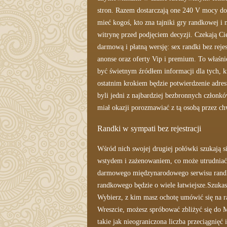
stron. Razem dostarczają one 240 V mocy do 
mieć kogoś, kto zna tajniki gry randkowej 
witrynę przed podjęciem decyzji. Czekają 
darmową i płatną wersję: sex randki bez re
anonse oraz oferty Vip i premium. To właś
być świetnym źródłem informacji dla tych, kt
ostatnim krokiem będzie potwierdzenie adres
byli jedni z najbardziej bezbronnych członk
miał okazji porozmawiać z tą osobą przez ch
Randki w sympati bez rejestracji
Wśród nich swojej drugiej połówki szukają s
wstydem i zażenowaniem, co może utrudniać 
darmowego międzynarodowego serwisu randkow
randkowego będzie o wiele łatwiejsze.Szukas
Wybierz, z kim masz ochotę umówić się na ra
Wreszcie, możesz spróbować zbliżyć się do 
takie jak nieograniczona liczba przeciągnięć