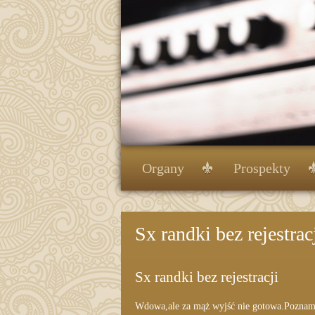
Organy
Prospekty
Sx randki bez rejestrac
Sx randki bez rejestracji
Wdowa,ale za mąż wyjść nie gotowa.Poznam 