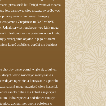
razem przez sześć lat. Dzięki swatowi możesz
armony jest darmowe, więc możesz wypróbować
opularny serwis randkowy oferujący
anonse erotyczne< Znajdziesz tu DARMOWE
w. Jednak serwisy randkowe typu kink mogą
sób. Jeśli jeszcze nie posiadasz u nas konta,
były szczególnie ohydne, a jego ofiarami
aniem kogoś osobiście, dopóki nie będziesz
anie choroby wenerycznej wiąże się z dużym
 których warto rozważyć skorzystanie z
żadnych tajemnic, a korzystanie z portalu
mężczyznami mogą przynieść wiele korzyści.
epsze randki online dla kobiet i mężczyzn.
emium, która zapewnia dodatkowe funkcje,
 tętniąca życiem metropolia położona w