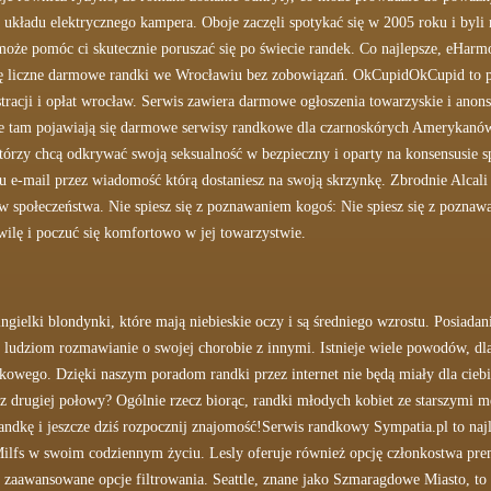
układu elektrycznego kampera. Oboje zaczęli spotykać się w 2005 roku i byli 
i może pomóc ci skutecznie poruszać się po świecie randek. Co najlepsze, eH
Cię liczne darmowe randki we Wrocławiu bez zobowiązań. OkCupidOkCupid to p
jestracji i opłat wrocław. Serwis zawiera darmowe ogłoszenia towarzyskie i 
nie tam pojawiają się darmowe serwisy randkowe dla czarnoskórych Amerykanó
órzy chcą odkrywać swoją seksualność w bezpieczny i oparty na konsensusie spo
u e-mail przez wiadomość którą dostaniesz na swoją skrzynkę. Zbrodnie Alcali 
ów społeczeństwa. Nie spiesz się z poznawaniem kogoś: Nie spiesz się z poznaw
wilę i poczuć się komfortowo w jej towarzystwie.
ingielki blondynki, które mają niebieskie oczy i są średniego wzrostu. Posiad
ludziom rozmawianie o swojej chorobie z innymi. Istnieje wiele powodów, dla
ego. Dzięki naszym poradom randki przez internet nie będą miały dla ciebie 
z drugiej połowy? Ogólnie rzecz biorąc, randki młodych kobiet ze starszymi 
ndkę i jeszcze dziś rozpocznij znajomość!Serwis randkowy Sympatia.pl to najl
Milfs w swoim codziennym życiu. Lesly oferuje również opcję członkostwa pr
 i zaawansowane opcje filtrowania. Seattle, znane jako Szmaragdowe Miasto, to