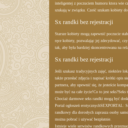
inteligentej z poczuciem humoru ktora wie c
szukają w związku. Cześć szukam kobiety do
Sx randki bez rejestracji
Starsze kobiety mogą zapewnić poczucie stabi
ręce kobiety, pozwalając jej zdecydować, cz
tak, aby była bardziej skoncentrowana na relac
Sx randki bez rejestracji
Jeśli szukasz tradycyjnych zajęć, niektóre 
także przesłać zdjęcia i napisać krótki opis 
partnera, aby upewnić się, że jesteście komp
może być na całe życie!Co to jest seks?Seks
Chociaż darmowe seks randki mogą być dosko
Portal ogłoszeń erotycznychSEXPORTAL: Seks 
randkowy dla dorosłych zaprasza osoby samotn
można pobrać i używać bezpłatnie.
Istnieje wiele serwisów randkowych przeznac