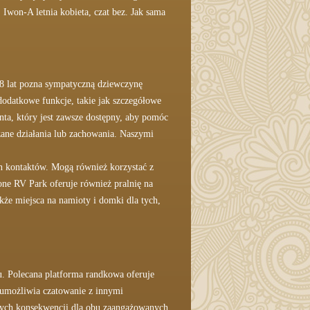
Iwon-A letnia kobieta, czat bez. Jak sama
8 lat pozna sympatyczną dziewczynę
ż dodatkowe funkcje, takie jak szczegółowe
ta, który jest zawsze dostępny, aby pomóc
ane działania lub zachowania. Naszymi
ch kontaktów. Mogą również korzystać z
one RV Park oferuje również pralnię na
kże miejsca na namioty i domki dla tych,
u. Polecana platforma randkowa oferuje
umożliwia czatowanie z innymi
żnych konsekwencji dla obu zaangażowanych