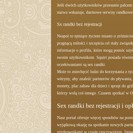
Jeśli dwóch użytkowników przesunie palcem w
nazwa wskazuje, darmowe serwisy randkowe d
Sx randki bez rejestracji
Neapol to tętniące życiem miasto o zróżnic
pragnącą miłości i szczęścia.cel stały związe
informacje o profilu, które mogą pomóc uży
swoim użytkownikom. Squirt posiada również
oczekiwaniami są sex randki.
Może to zniechęcić ludzi do korzystania z 
witryny, aby znaleźć partnerów do pływania
monety, plac zabaw dla dzieci i sprzęt do g
którzy wolą coś innego. Czasem spotkać w Ol
Sex randki bez rejestracji i o
Nasz portal oferuje więcej sposobów na poz
wyjątkową okazję na spotkanie nowych part
użytkownikami w czasie rzeczywistym. Istni