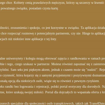
zego chce. Kobiety cenią prawdziwych mężczyzn, którzy są szczerzy w kwestii 
 poważnego związku, posiadam czysta kartę.
lności, zrozumienia i spokoju, co jest korzystne w związku. Ta aplikacja dzia
y chce rozpocząć rozmowę z potencjalnym partnerem, czy nie. Hinge to aplikac
jach niż niektóre inne aplikacje z tej listy.
lokalne uniwersytety i kolegia mogą oferować zajęcia z randkowania w ramach p
siebie i tego, czego szukasz w partnerze. Możesz również zapoznać się z zainter
atybilni. Sam seks jest pięknym aktem, jednak z czasem może się "nudzić". Reje
 to czynność, która kojarzy się z samymi przyjemnymi i pozytywnymi doznaniam
nałą opcją dla niektórych osób, wiąże się to również z pewnym ryzykiem.
randki bez logowania i rejestracji, polski portal erotyczny dla dorosłych. Na
e, które szukają swojej miłości. Portal dla dojrzałych to wspaniała oferta z kt
zonych specjalnie dla społeczności osób transpłciowych, takich jak Trans4Date