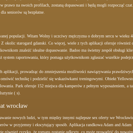
 prawo na swoich profilach, zostaną dopasowani i będą mogli rozpocząć czat. 
la seniorów są bezpłatne.
owanej populacji. Witam Wolny i uczciwy mężczyzna o dobrym sercu w wieku 4
k Z okolic starogard gdanski. Co więcej, wiele z tych aplikacji oferuje równie
tkownikom znaleźć idealne dopasowanie. Badoo ma świetny zespół obsługi klien
 system raportowania, który pomaga użytkownikom zgłaszać wszelkie podejrz
tych aplikacji, prowadząc do zmniejszenia możliwości nawiązywania prawdziwy
, omówić technikę i podzielić się wskazówkami treningowymi. Obiekt Yellowst
rillowania. Park oferuje 152 miejsca dla kamperów z pełnym wyposażeniem, a ta
sztynie ( s).
płat wrocław
nawanie nowych ludzi, w tym między innymi najlepsze sex oferty we Wrocławi
nerów w przyjemny i ekscytujący sposób. Aplikacja randkowa Adam and Adam 
eje również ryzyko, że romans zostanie odkryty, co może prowadzić do powa