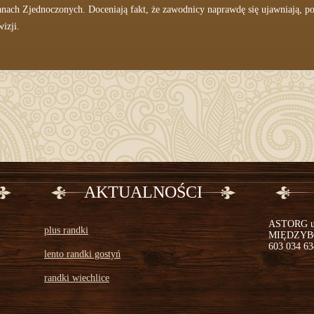
nach Zjednoczonych. Doceniają fakt, że zawodnicy naprawdę się ujawniają, po
izji.
AKTUALNOŚCI
ASTORG ul.
plus randki
MIĘDZYBOR
603 034 634
lento randki gostyń
randki wiechlice