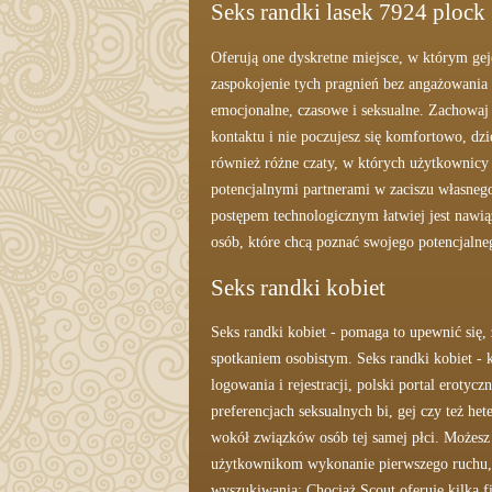
Seks randki lasek 7924 plock
Oferują one dyskretne miejsce, w którym gej
zaspokojenie tych pragnień bez angażowania 
emocjonalne, czasowe i seksualne. Zachowaj
kontaktu i nie poczujesz się komfortowo, dz
również różne czaty, w których użytkownicy
potencjalnymi partnerami w zaciszu własneg
postępem technologicznym łatwiej jest nawią
osób, które chcą poznać swojego potencjalne
Seks randki kobiet
Seks randki kobiet - pomaga to upewnić się, 
spotkaniem osobistym. Seks randki kobiet 
logowania i rejestracji, polski portal eroty
preferencjach seksualnych bi, gej czy też he
wokół związków osób tej samej płci. Możesz 
użytkownikom wykonanie pierwszego ruchu, j
wyszukiwania: Chociaż Scout oferuje kilka 