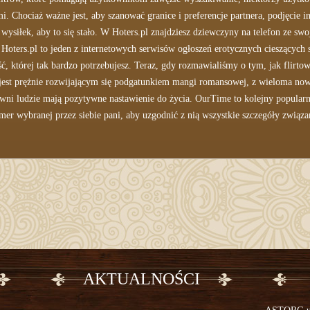
 Chociaż ważne jest, aby szanować granice i preferencje partnera, podjęcie i
ysiłek, aby to się stało. W Hoters.pl znajdziesz dziewczyny na telefon ze swoj
 Hoters.pl to jeden z internetowych serwisów ogłoszeń erotycznych cieszącyc
ć, której tak bardzo potrzebujesz. Teraz, gdy rozmawialiśmy o tym, jak flirto
jest prężnie rozwijającym się podgatunkiem mangi romansowej, z wieloma n
awni ludzie mają pozytywne nastawienie do życia. OurTime to kolejny popular
mer wybranej przez siebie pani, aby uzgodnić z nią wszystkie szczegóły związa
AKTUALNOŚCI