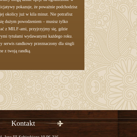
nicjatywy pokazuje, że poważnie podchodzisz
ej okolicy już w kila minut. Nie potrafisz
h się dużym powodzeniem – musisz tylko
wać z MILF-ami, przyjrzyjmy się, gdzie
owymi tytułami wydawanymi każdego roku.
ny serwis randkowy przeznaczony dla singli
ne z twoją randką.
Kontakt