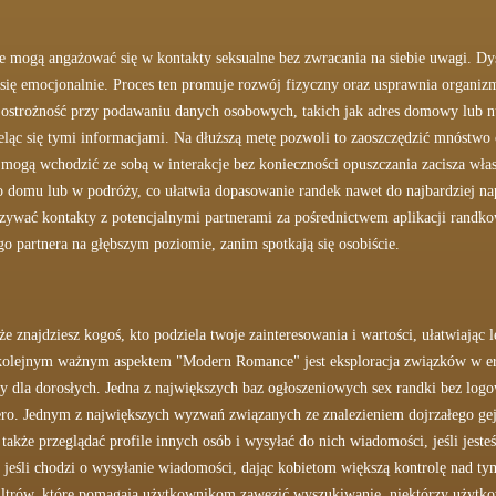
e mogą angażować się w kontakty seksualne bez zwracania na siebie uwagi. Dys
się emocjonalnie. Proces ten promuje rozwój fizyczny oraz usprawnia organiz
 ostrożność przy podawaniu danych osobowych, takich jak adres domowy lub n
ieląc się tymi informacjami. Na dłuższą metę pozwoli to zaoszczędzić mnóstwo 
 mogą wchodzić ze sobą w interakcje bez konieczności opuszczania zacisza wł
o domu lub w podróży, co ułatwia dopasowanie randek nawet do najbardziej 
zywać kontakty z potencjalnymi partnerami za pośrednictwem aplikacji randko
go partnera na głębszym poziomie, zanim spotkają się osobiście.
że znajdziesz kogoś, kto podziela twoje zainteresowania i wartości, ułatwiając 
- kolejnym ważnym aspektem "Modern Romance" jest eksploracja związków w 
czny dla dorosłych. Jedna z największych baz ogłoszeniowych sex randki bez log
tero. Jednym z największych wyzwań związanych ze znalezieniem dojrzałego geja 
także przeglądać profile innych osób i wysyłać do nich wiadomości, jeśli jest
eśli chodzi o wysyłanie wiadomości, dając kobietom większą kontrolę nad ty
filtrów, które pomagają użytkownikom zawęzić wyszukiwanie, niektórzy użytk