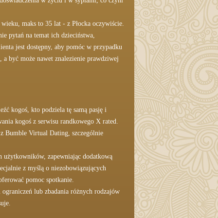
doświadczenia w życiu i w sypialni, co czyni
ieku, maks to 35 lat - z Płocka oczywiście.
nie pytań na temat ich dzieciństwa,
lienta jest dostępny, aby pomóc w przypadku
, a być może nawet znalezienie prawdziwej
źć kogoś, kto podziela tę samą pasję i
awania kogoś z serwisu randkowego X rated.
 z Bumble Virtual Dating, szczególnie
ch użytkowników, zapewniając dodatkową
pecjalnie z myślą o niezobowiązujących
aoferować pomoc spotkanie.
h ograniczeń lub zbadania różnych rodzajów
uje.