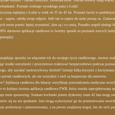
jrzałe kobiety - randki Gostynin. Doświadczenie: Starsze kobiety mają więcej 
kochankami. Poznam wolnego wysokiego pana z Łodzi.
zyznę najlepiej z Łodzi w wiek od 35 do 45 lat. Poznam faceta w podobnym w
i - napisz, odeślę swoje zdjęcie. Jeśli tak to napisz do mnie proszę na. Zadawa
ch może pomóc lepiej zrozumieć, kim są i co cenią. Ponadto zespół obsługi k
100% darmowe aplikacje randkowe to świetny sposób na poznanie nowych ludzi
pieniędzy.
znajdując sposoby na włączenie ich do swojego życia randkowego, możesz znale
odjąć środki ostrożności i priorytetowo traktować bezpieczeństwo podczas pozn
go, aby uzyskać sześciocyfrowy dochód? Istnieje kilka korzyści z korzystania
e portali randkowych, ale nie wszystkie z nich są bezpieczne dla seniorów.
ów? Aplikacja randkowa dla lekarzy weryfikuje poświadczenia medyczne swoi
re to kolejna świetna aplikacja randkowa FWB, która została zaprojektowana s
resuje mnie sponsoring. Szukam kochanki jestem dyskretny mam 42 lata mogę z
i umów się na sex spotkanie. Inni mogą wykorzystać go do przetestowania swoic
je preferencje i zainteresowania, a na pewno znajdziesz kogoś, kto do nich pas