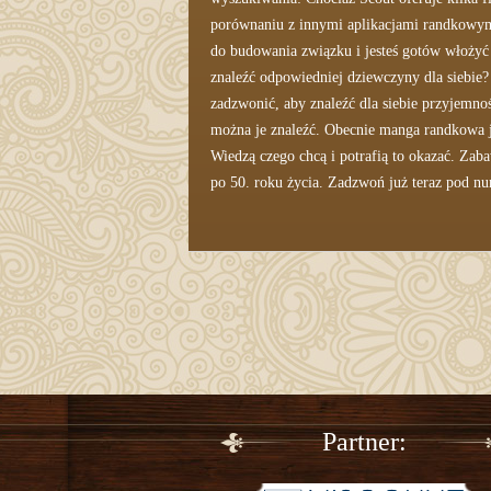
porównaniu z innymi aplikacjami randkowymi.
do budowania związku i jesteś gotów włożyć w
znaleźć odpowiedniej dziewczyny dla siebie?
zadzwonić, aby znaleźć dla siebie przyjemnoś
można je znaleźć. Obecnie manga randkowa 
Wiedzą czego chcą i potrafią to okazać. Zab
po 50. roku życia. Zadzwoń już teraz pod nu
Partner: