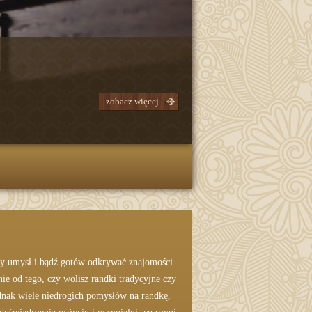
zobacz więcej
ty umysł i bądź gotów odkrywać znajomości
e od tego, czy wolisz randki tradycyjne czy
ednak wiele niedrogich pomysłów na randkę,