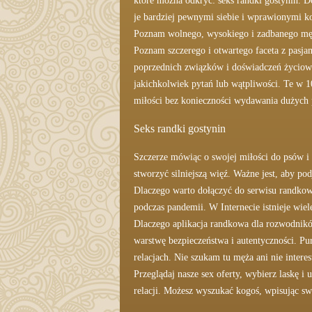
które można odkryć: seks randki gostynin. Do
je bardziej pewnymi siebie i wprawionymi 
Poznam wolnego, wysokiego i zadbanego mężc
Poznam szczerego i otwartego faceta z pasjam
poprzednich związków i doświadczeń życiowy
jakichkolwiek pytań lub wątpliwości. Te w 
miłości bez konieczności wydawania dużych 
Seks randki gostynin
Szczerze mówiąc o swojej miłości do psów i 
stworzyć silniejszą więź. Ważne jest, aby p
Dlaczego warto dołączyć do serwisu randkowe
podczas pandemii. W Internecie istnieje wiel
Dlaczego aplikacja randkowa dla rozwodnik
warstwę bezpieczeństwa i autentyczności. Pu
relacjach. Nie szukam tu męża ani nie inte
Przeglądaj nasze sex oferty, wybierz laskę 
relacji. Możesz wyszukać kogoś, wpisując swo