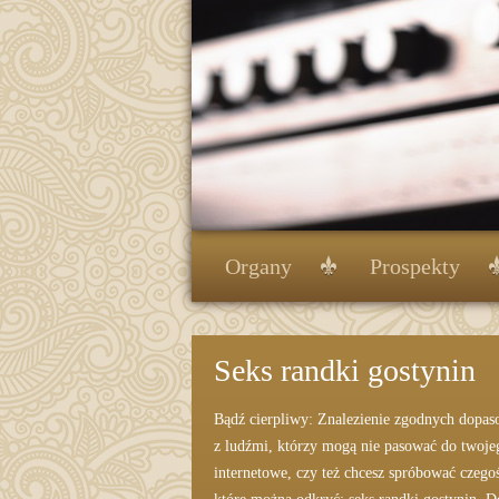
Organy
Prospekty
Seks randki gostynin
Bądź cierpliwy: Znalezienie zgodnych dopa
z ludźmi, którzy mogą nie pasować do twojeg
internetowe, czy też chcesz spróbować czego