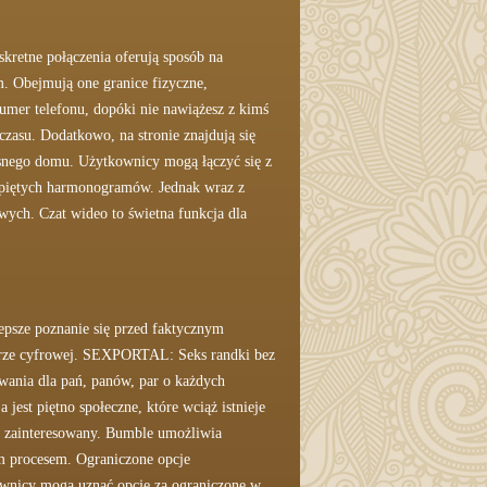
kretne połączenia oferują sposób na
m. Obejmują one granice fizyczne,
umer telefonu, dopóki nie nawiążesz z kimś
czasu. Dodatkowo, na stronie znajdują się
asnego domu. Użytkownicy mogą łączyć się z
napiętych harmonogramów. Jednak wraz z
wych. Czat wideo to świetna funkcja dla
lepsze poznanie się przed faktycznym
erze cyfrowej. SEXPORTAL: Seks randki bez
owania dla pań, panów, par o każdych
jest piętno społeczne, które wciąż istnieje
eś zainteresowany. Bumble umożliwia
m procesem. Ograniczone opcje
ownicy mogą uznać opcje za ograniczone w